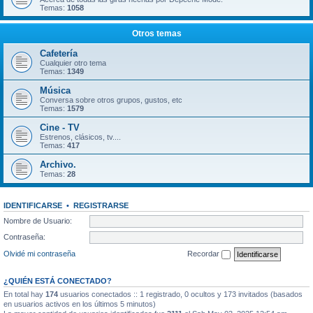
Temas:
1058
Otros temas
Cafetería
Cualquier otro tema
Temas:
1349
Música
Conversa sobre otros grupos, gustos, etc
Temas:
1579
Cine - TV
Estrenos, clásicos, tv....
Temas:
417
Archivo.
Temas:
28
IDENTIFICARSE
•
REGISTRARSE
Nombre de Usuario:
Contraseña:
Olvidé mi contraseña
Recordar
¿QUIÉN ESTÁ CONECTADO?
En total hay
174
usuarios conectados :: 1 registrado, 0 ocultos y 173 invitados (basados
en usuarios activos en los últimos 5 minutos)