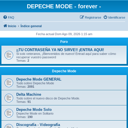
DEPECHE MODE - forever -
FAQ
Registrarse
Identificarse
Inicio
Índice general
Fecha actual Dom Ago 09, 2026 1:15 am
Foro
¡¡TU CONTRASEÑA YA NO SIRVE!! ¡ENTRA AQUI!
Si sois veteranos, ¡Bienvenidos de nuevo! Entrad aquí para saber cómo
recuperar vuestro password
Temas:
2
Depeche Mode
Depeche Mode GENERAL
Todo sobre Depeche Mode
Temas:
2091
Delta Machine
Todo sobre el nuevo disco de Depeche Mode.
Temas:
91
Depeche Mode Solo
Depeche Mode en Solitario
Temas:
190
Discografía - Videografía