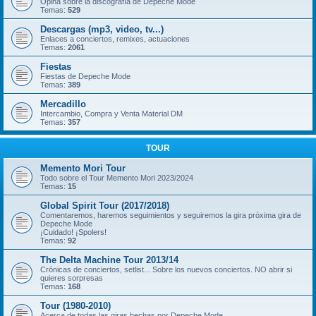
Opina sobre la discografía de Depeche Mode
Temas:
529
Descargas (mp3, video, tv...)
Enlaces a conciertos, remixes, actuaciones
Temas:
2061
Fiestas
Fiestas de Depeche Mode
Temas:
389
Mercadillo
Intercambio, Compra y Venta Material DM
Temas:
357
TOUR
Memento Mori Tour
Todo sobre el Tour Memento Mori 2023/2024
Temas:
15
Global Spirit Tour (2017/2018)
Comentaremos, haremos seguimientos y seguiremos la gira próxima gira de
Depeche Mode
¡Cuidado! ¡Spolers!
Temas:
92
The Delta Machine Tour 2013/14
Crónicas de conciertos, setlist... Sobre los nuevos conciertos. NO abrir si
quieres sorpresas
Temas:
168
Tour (1980-2010)
Acerca de todas las giras hechas por Depeche Mode.