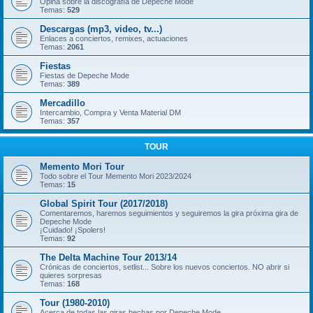
Opina sobre la discografía de Depeche Mode
Temas:
529
Descargas (mp3, video, tv...)
Enlaces a conciertos, remixes, actuaciones
Temas:
2061
Fiestas
Fiestas de Depeche Mode
Temas:
389
Mercadillo
Intercambio, Compra y Venta Material DM
Temas:
357
TOUR
Memento Mori Tour
Todo sobre el Tour Memento Mori 2023/2024
Temas:
15
Global Spirit Tour (2017/2018)
Comentaremos, haremos seguimientos y seguiremos la gira próxima gira de
Depeche Mode
¡Cuidado! ¡Spolers!
Temas:
92
The Delta Machine Tour 2013/14
Crónicas de conciertos, setlist... Sobre los nuevos conciertos. NO abrir si
quieres sorpresas
Temas:
168
Tour (1980-2010)
Acerca de todas las giras hechas por Depeche Mode.