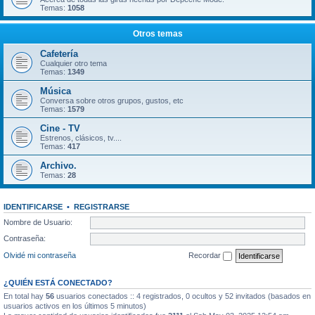
Temas:
1058
Otros temas
Cafetería
Cualquier otro tema
Temas:
1349
Música
Conversa sobre otros grupos, gustos, etc
Temas:
1579
Cine - TV
Estrenos, clásicos, tv....
Temas:
417
Archivo.
Temas:
28
IDENTIFICARSE
•
REGISTRARSE
Nombre de Usuario:
Contraseña:
Olvidé mi contraseña
Recordar
¿QUIÉN ESTÁ CONECTADO?
En total hay
56
usuarios conectados :: 4 registrados, 0 ocultos y 52 invitados (basados en
usuarios activos en los últimos 5 minutos)