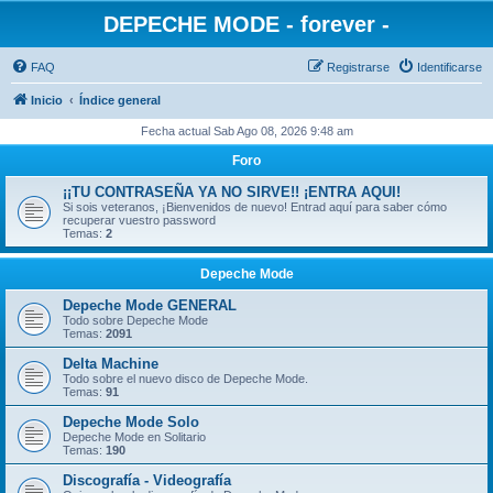
DEPECHE MODE - forever -
FAQ
Registrarse
Identificarse
Inicio
Índice general
Fecha actual Sab Ago 08, 2026 9:48 am
Foro
¡¡TU CONTRASEÑA YA NO SIRVE!! ¡ENTRA AQUI!
Si sois veteranos, ¡Bienvenidos de nuevo! Entrad aquí para saber cómo
recuperar vuestro password
Temas:
2
Depeche Mode
Depeche Mode GENERAL
Todo sobre Depeche Mode
Temas:
2091
Delta Machine
Todo sobre el nuevo disco de Depeche Mode.
Temas:
91
Depeche Mode Solo
Depeche Mode en Solitario
Temas:
190
Discografía - Videografía