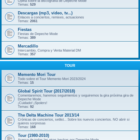
Opina sobre la discografía de Depeche Mode
Temas:
529
Descargas (mp3, video, tv...)
Enlaces a conciertos, remixes, actuaciones
Temas:
2061
Fiestas
Fiestas de Depeche Mode
Temas:
389
Mercadillo
Intercambio, Compra y Venta Material DM
Temas:
357
TOUR
Memento Mori Tour
Todo sobre el Tour Memento Mori 2023/2024
Temas:
15
Global Spirit Tour (2017/2018)
Comentaremos, haremos seguimientos y seguiremos la gira próxima gira de
Depeche Mode
¡Cuidado! ¡Spolers!
Temas:
92
The Delta Machine Tour 2013/14
Crónicas de conciertos, setlist... Sobre los nuevos conciertos. NO abrir si
quieres sorpresas
Temas:
168
Tour (1980-2010)
Acerca de todas las giras hechas por Depeche Mode.