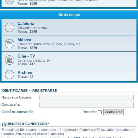
Temas:
1058
Otros temas
Cafetería
Cualquier otro tema
Temas:
1349
Música
Conversa sobre otros grupos, gustos, etc
Temas:
1579
Cine - TV
Estrenos, clásicos, tv....
Temas:
417
Archivo.
Temas:
28
IDENTIFICARSE
•
REGISTRARSE
Nombre de Usuario:
Contraseña:
Olvidé mi contraseña
Recordar
¿QUIÉN ESTÁ CONECTADO?
En total hay
60
usuarios conectados :: 1 registrado, 0 ocultos y 59 invitados (basados en
usuarios activos en los últimos 5 minutos)