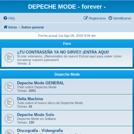
DEPECHE MODE - forever -
FAQ
Registrarse
Identificarse
Inicio
Índice general
Fecha actual Jue Ago 06, 2026 9:09 am
Foro
¡¡TU CONTRASEÑA YA NO SIRVE!! ¡ENTRA AQUI!
Si sois veteranos, ¡Bienvenidos de nuevo! Entrad aquí para saber cómo
recuperar vuestro password
Temas:
2
Depeche Mode
Depeche Mode GENERAL
Todo sobre Depeche Mode
Temas:
2091
Delta Machine
Todo sobre el nuevo disco de Depeche Mode.
Temas:
91
Depeche Mode Solo
Depeche Mode en Solitario
Temas:
190
Discografía - Videografía