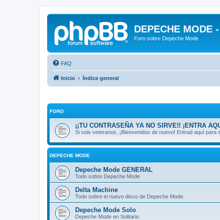
DEPECHE MODE - f
Foro sobre Depeche Mode
FAQ
Inicio
Índice general
FORO
¡¡TU CONTRASEÑA YA NO SIRVE!! ¡ENTRA AQU
Si sois veteranos, ¡Bienvenidos de nuevo! Entrad aquí par
DEPECHE MODE
Depeche Mode GENERAL
Todo sobre Depeche Mode
Delta Machine
Todo sobre el nuevo disco de Depeche Mode.
Depeche Mode Solo
Depeche Mode en Solitario