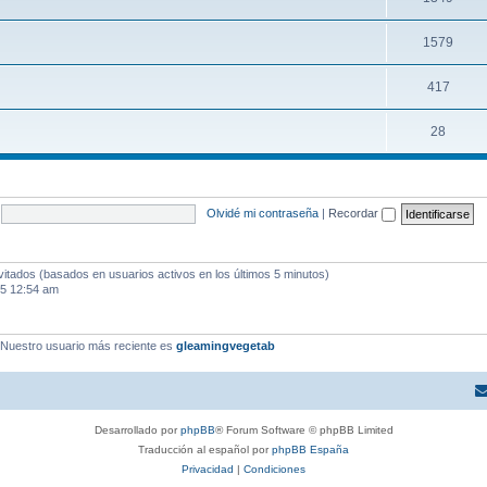
1579
417
28
Olvidé mi contraseña
|
Recordar
vitados (basados en usuarios activos en los últimos 5 minutos)
25 12:54 am
 Nuestro usuario más reciente es
gleamingvegetab
Desarrollado por
phpBB
® Forum Software © phpBB Limited
Traducción al español por
phpBB España
Privacidad
|
Condiciones