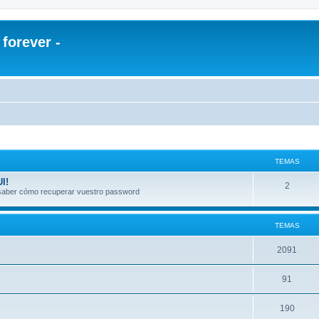
orever -
TEMAS
I!
2
a saber cómo recuperar vuestro password
TEMAS
2091
91
190