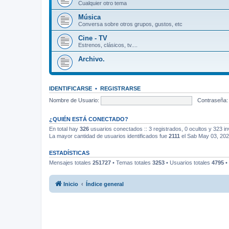
Cualquier otro tema
Música
Conversa sobre otros grupos, gustos, etc
Cine - TV
Estrenos, clásicos, tv....
Archivo.
IDENTIFICARSE
•
REGISTRARSE
Nombre de Usuario:
Contraseña:
¿QUIÉN ESTÁ CONECTADO?
En total hay
326
usuarios conectados :: 3 registrados, 0 ocultos y 323 in
La mayor cantidad de usuarios identificados fue
2111
el Sab May 03, 20
ESTADÍSTICAS
Mensajes totales
251727
• Temas totales
3253
• Usuarios totales
4795
•
Inicio
Índice general