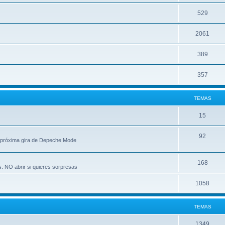
529
2061
389
357
TEMAS
15
92
 próxima gira de Depeche Mode
168
s. NO abrir si quieres sorpresas
1058
TEMAS
1349