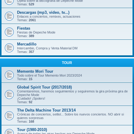
Opina sobre la discografía de Depeche Mode
Temas:
529
Descargas (mp3, video, tv...)
Enlaces a conciertos, remixes, actuaciones
Temas:
2061
Fiestas
Fiestas de Depeche Mode
Temas:
389
Mercadillo
Intercambio, Compra y Venta Material DM
Temas:
357
TOUR
Memento Mori Tour
Todo sobre el Tour Memento Mori 2023/2024
Temas:
15
Global Spirit Tour (2017/2018)
Comentaremos, haremos seguimientos y seguiremos la gira próxima gira de
Depeche Mode
¡Cuidado! ¡Spolers!
Temas:
92
The Delta Machine Tour 2013/14
Crónicas de conciertos, setlist... Sobre los nuevos conciertos. NO abrir si
quieres sorpresas
Temas:
168
Tour (1980-2010)
Acerca de todas las giras hechas por Depeche Mode.