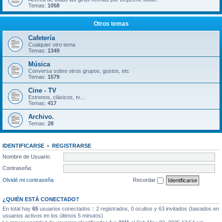
Temas:
1058
Otros temas
Cafetería
Cualquier otro tema
Temas:
1349
Música
Conversa sobre otros grupos, gustos, etc
Temas:
1579
Cine - TV
Estrenos, clásicos, tv....
Temas:
417
Archivo.
Temas:
28
IDENTIFICARSE
•
REGISTRARSE
Nombre de Usuario:
Contraseña:
Olvidé mi contraseña
Recordar
¿QUIÉN ESTÁ CONECTADO?
En total hay
65
usuarios conectados :: 2 registrados, 0 ocultos y 63 invitados (basados en
usuarios activos en los últimos 5 minutos)