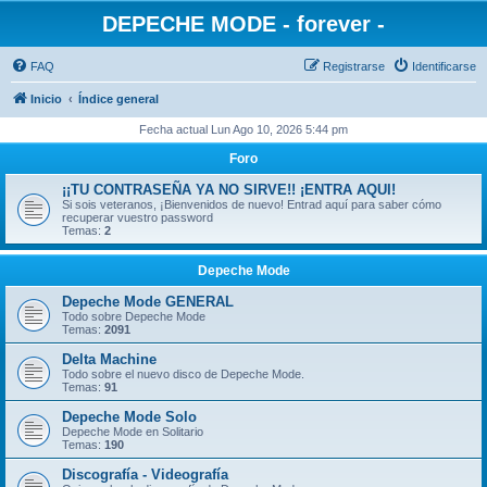
DEPECHE MODE - forever -
FAQ
Registrarse
Identificarse
Inicio
Índice general
Fecha actual Lun Ago 10, 2026 5:44 pm
Foro
¡¡TU CONTRASEÑA YA NO SIRVE!! ¡ENTRA AQUI!
Si sois veteranos, ¡Bienvenidos de nuevo! Entrad aquí para saber cómo
recuperar vuestro password
Temas:
2
Depeche Mode
Depeche Mode GENERAL
Todo sobre Depeche Mode
Temas:
2091
Delta Machine
Todo sobre el nuevo disco de Depeche Mode.
Temas:
91
Depeche Mode Solo
Depeche Mode en Solitario
Temas:
190
Discografía - Videografía