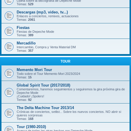
Opina sobre la discografía de Depeche Mode
Temas:
529
Descargas (mp3, video, tv...)
Enlaces a conciertos, remixes, actuaciones
Temas:
2061
Fiestas
Fiestas de Depeche Mode
Temas:
389
Mercadillo
Intercambio, Compra y Venta Material DM
Temas:
357
TOUR
Memento Mori Tour
Todo sobre el Tour Memento Mori 2023/2024
Temas:
15
Global Spirit Tour (2017/2018)
Comentaremos, haremos seguimientos y seguiremos la gira próxima gira de
Depeche Mode
¡Cuidado! ¡Spolers!
Temas:
92
The Delta Machine Tour 2013/14
Crónicas de conciertos, setlist... Sobre los nuevos conciertos. NO abrir si
quieres sorpresas
Temas:
168
Tour (1980-2010)
Acerca de todas las giras hechas por Depeche Mode.