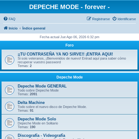
DEPECHE MODE - forever -
FAQ
Registrarse
Identificarse
Inicio
Índice general
Fecha actual Jue Ago 06, 2026 6:32 pm
Foro
¡¡TU CONTRASEÑA YA NO SIRVE!! ¡ENTRA AQUI!
Si sois veteranos, ¡Bienvenidos de nuevo! Entrad aquí para saber cómo
recuperar vuestro password
Temas:
2
Depeche Mode
Depeche Mode GENERAL
Todo sobre Depeche Mode
Temas:
2091
Delta Machine
Todo sobre el nuevo disco de Depeche Mode.
Temas:
91
Depeche Mode Solo
Depeche Mode en Solitario
Temas:
190
Discografía - Videografía