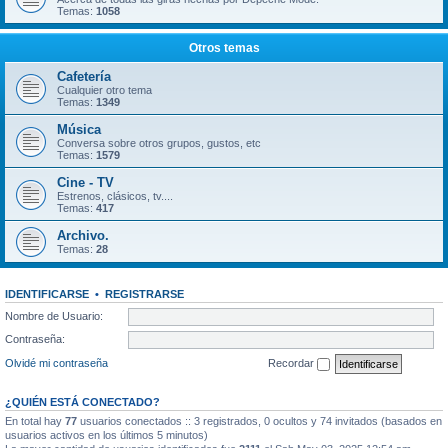
Temas:
1058
Otros temas
Cafetería
Cualquier otro tema
Temas:
1349
Música
Conversa sobre otros grupos, gustos, etc
Temas:
1579
Cine - TV
Estrenos, clásicos, tv....
Temas:
417
Archivo.
Temas:
28
IDENTIFICARSE
•
REGISTRARSE
Nombre de Usuario:
Contraseña:
Olvidé mi contraseña
Recordar
¿QUIÉN ESTÁ CONECTADO?
En total hay
77
usuarios conectados :: 3 registrados, 0 ocultos y 74 invitados (basados en
usuarios activos en los últimos 5 minutos)