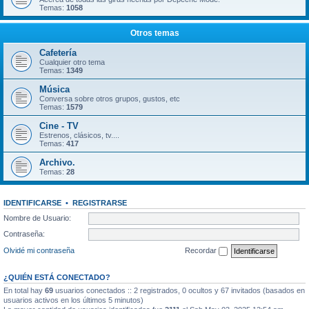
Temas:
1058
Otros temas
Cafetería
Cualquier otro tema
Temas:
1349
Música
Conversa sobre otros grupos, gustos, etc
Temas:
1579
Cine - TV
Estrenos, clásicos, tv....
Temas:
417
Archivo.
Temas:
28
IDENTIFICARSE
•
REGISTRARSE
Nombre de Usuario:
Contraseña:
Olvidé mi contraseña
Recordar
¿QUIÉN ESTÁ CONECTADO?
En total hay
69
usuarios conectados :: 2 registrados, 0 ocultos y 67 invitados (basados en
usuarios activos en los últimos 5 minutos)