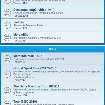
Opina sobre la discografía de Depeche Mode
Temas:
529
Descargas (mp3, video, tv...)
Enlaces a conciertos, remixes, actuaciones
Temas:
2061
Fiestas
Fiestas de Depeche Mode
Temas:
389
Mercadillo
Intercambio, Compra y Venta Material DM
Temas:
357
TOUR
Memento Mori Tour
Todo sobre el Tour Memento Mori 2023/2024
Temas:
15
Global Spirit Tour (2017/2018)
Comentaremos, haremos seguimientos y seguiremos la gira próxima gira de
Depeche Mode
¡Cuidado! ¡Spolers!
Temas:
92
The Delta Machine Tour 2013/14
Crónicas de conciertos, setlist... Sobre los nuevos conciertos. NO abrir si
quieres sorpresas
Temas:
168
Tour (1980-2010)
Acerca de todas las giras hechas por Depeche Mode.