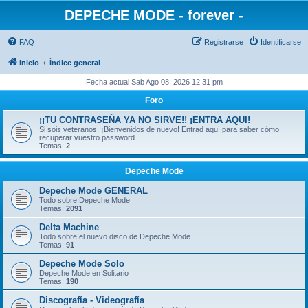
DEPECHE MODE - forever -
FAQ
Registrarse
Identificarse
Inicio
Índice general
Fecha actual Sab Ago 08, 2026 12:31 pm
Foro
¡¡TU CONTRASEÑA YA NO SIRVE!! ¡ENTRA AQUI!
Si sois veteranos, ¡Bienvenidos de nuevo! Entrad aquí para saber cómo
recuperar vuestro password
Temas:
2
Depeche Mode
Depeche Mode GENERAL
Todo sobre Depeche Mode
Temas:
2091
Delta Machine
Todo sobre el nuevo disco de Depeche Mode.
Temas:
91
Depeche Mode Solo
Depeche Mode en Solitario
Temas:
190
Discografía - Videografía