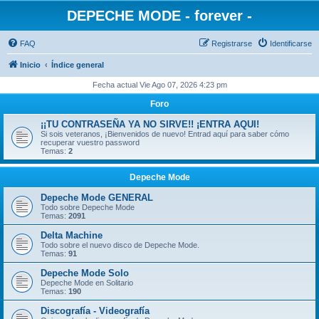
DEPECHE MODE - forever -
FAQ
Registrarse
Identificarse
Inicio
Índice general
Fecha actual Vie Ago 07, 2026 4:23 pm
Foro
¡¡TU CONTRASEÑA YA NO SIRVE!! ¡ENTRA AQUI!
Si sois veteranos, ¡Bienvenidos de nuevo! Entrad aquí para saber cómo
recuperar vuestro password
Temas:
2
Depeche Mode
Depeche Mode GENERAL
Todo sobre Depeche Mode
Temas:
2091
Delta Machine
Todo sobre el nuevo disco de Depeche Mode.
Temas:
91
Depeche Mode Solo
Depeche Mode en Solitario
Temas:
190
Discografía - Videografía