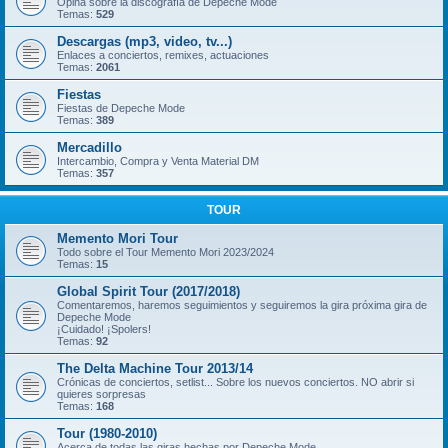
Opina sobre la discografía de Depeche Mode
Temas:
529
Descargas (mp3, video, tv...)
Enlaces a conciertos, remixes, actuaciones
Temas:
2061
Fiestas
Fiestas de Depeche Mode
Temas:
389
Mercadillo
Intercambio, Compra y Venta Material DM
Temas:
357
TOUR
Memento Mori Tour
Todo sobre el Tour Memento Mori 2023/2024
Temas:
15
Global Spirit Tour (2017/2018)
Comentaremos, haremos seguimientos y seguiremos la gira próxima gira de
Depeche Mode
¡Cuidado! ¡Spolers!
Temas:
92
The Delta Machine Tour 2013/14
Crónicas de conciertos, setlist... Sobre los nuevos conciertos. NO abrir si
quieres sorpresas
Temas:
168
Tour (1980-2010)
Acerca de todas las giras hechas por Depeche Mode.