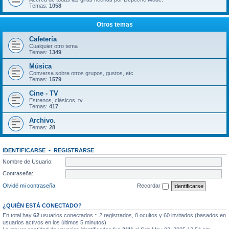
Temas:
1058
Otros temas
Cafetería
Cualquier otro tema
Temas:
1349
Música
Conversa sobre otros grupos, gustos, etc
Temas:
1579
Cine - TV
Estrenos, clásicos, tv....
Temas:
417
Archivo.
Temas:
28
IDENTIFICARSE
•
REGISTRARSE
Nombre de Usuario:
Contraseña:
Olvidé mi contraseña
Recordar
¿QUIÉN ESTÁ CONECTADO?
En total hay
62
usuarios conectados :: 2 registrados, 0 ocultos y 60 invitados (basados en
usuarios activos en los últimos 5 minutos)