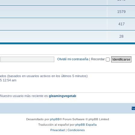
1579
417
28
Olvidé mi contraseña
|
Recordar
tados (basados en usuarios activos en los últimos 5 minutos)
25 12:54 am
 Nuestro usuario más reciente es
gleamingvegetab
Desarrollado por
phpBB
® Forum Software © phpBB Limited
Traducción al español por
phpBB España
Privacidad
|
Condiciones