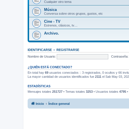
Cualquier otro tema
Música
Conversa sobre otros grupos, gustos, etc
Cine - TV
Estrenos, clásicos, tv....
Archivo.
IDENTIFICARSE
•
REGISTRARSE
Nombre de Usuario:
Contraseña:
¿QUIÉN ESTÁ CONECTADO?
En total hay
69
usuarios conectados :: 3 registrados, 0 ocultos y 66 invi
La mayor cantidad de usuarios identificados fue
2111
el Sab May 03, 20
ESTADÍSTICAS
Mensajes totales
251727
• Temas totales
3253
• Usuarios totales
4795
•
Inicio
Índice general