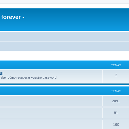
orever -
TEMAS
I!
2
a saber cómo recuperar vuestro password
TEMAS
2091
91
190