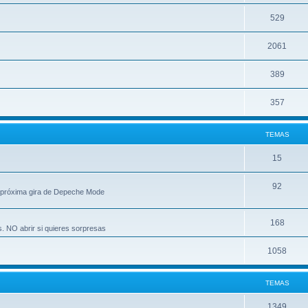
529
2061
389
357
TEMAS
15
92
 próxima gira de Depeche Mode
168
s. NO abrir si quieres sorpresas
1058
TEMAS
1349