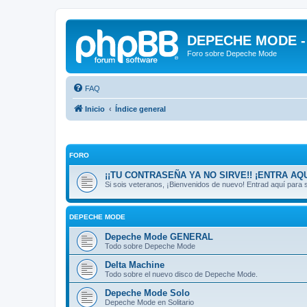
DEPECHE MODE - f
Foro sobre Depeche Mode
FAQ
Inicio
Índice general
FORO
¡¡TU CONTRASEÑA YA NO SIRVE!! ¡ENTRA AQU
Si sois veteranos, ¡Bienvenidos de nuevo! Entrad aquí par
DEPECHE MODE
Depeche Mode GENERAL
Todo sobre Depeche Mode
Delta Machine
Todo sobre el nuevo disco de Depeche Mode.
Depeche Mode Solo
Depeche Mode en Solitario