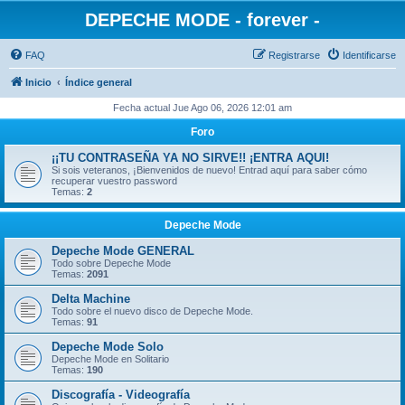
DEPECHE MODE - forever -
FAQ
Registrarse
Identificarse
Inicio
Índice general
Fecha actual Jue Ago 06, 2026 12:01 am
Foro
¡¡TU CONTRASEÑA YA NO SIRVE!! ¡ENTRA AQUI!
Si sois veteranos, ¡Bienvenidos de nuevo! Entrad aquí para saber cómo
recuperar vuestro password
Temas:
2
Depeche Mode
Depeche Mode GENERAL
Todo sobre Depeche Mode
Temas:
2091
Delta Machine
Todo sobre el nuevo disco de Depeche Mode.
Temas:
91
Depeche Mode Solo
Depeche Mode en Solitario
Temas:
190
Discografía - Videografía