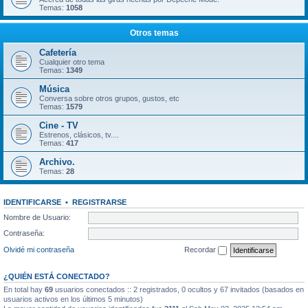
Temas:
1058
Otros temas
Cafetería
Cualquier otro tema
Temas:
1349
Música
Conversa sobre otros grupos, gustos, etc
Temas:
1579
Cine - TV
Estrenos, clásicos, tv....
Temas:
417
Archivo.
Temas:
28
IDENTIFICARSE
•
REGISTRARSE
Nombre de Usuario:
Contraseña:
Olvidé mi contraseña
Recordar
¿QUIÉN ESTÁ CONECTADO?
En total hay
69
usuarios conectados :: 2 registrados, 0 ocultos y 67 invitados (basados en
usuarios activos en los últimos 5 minutos)