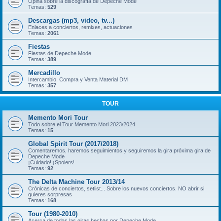
Opina sobre la discografía de Depeche Mode
Temas:
529
Descargas (mp3, video, tv...)
Enlaces a conciertos, remixes, actuaciones
Temas:
2061
Fiestas
Fiestas de Depeche Mode
Temas:
389
Mercadillo
Intercambio, Compra y Venta Material DM
Temas:
357
TOUR
Memento Mori Tour
Todo sobre el Tour Memento Mori 2023/2024
Temas:
15
Global Spirit Tour (2017/2018)
Comentaremos, haremos seguimientos y seguiremos la gira próxima gira de
Depeche Mode
¡Cuidado! ¡Spolers!
Temas:
92
The Delta Machine Tour 2013/14
Crónicas de conciertos, setlist... Sobre los nuevos conciertos. NO abrir si
quieres sorpresas
Temas:
168
Tour (1980-2010)
Acerca de todas las giras hechas por Depeche Mode.