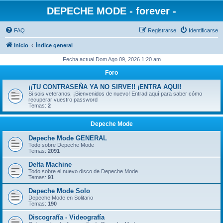
DEPECHE MODE - forever -
FAQ
Registrarse
Identificarse
Inicio
Índice general
Fecha actual Dom Ago 09, 2026 1:20 am
Foro
¡¡TU CONTRASEÑA YA NO SIRVE!! ¡ENTRA AQUI!
Si sois veteranos, ¡Bienvenidos de nuevo! Entrad aquí para saber cómo
recuperar vuestro password
Temas:
2
Depeche Mode
Depeche Mode GENERAL
Todo sobre Depeche Mode
Temas:
2091
Delta Machine
Todo sobre el nuevo disco de Depeche Mode.
Temas:
91
Depeche Mode Solo
Depeche Mode en Solitario
Temas:
190
Discografía - Videografía