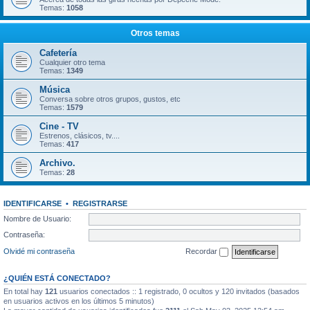
Temas:
1058
Otros temas
Cafetería
Cualquier otro tema
Temas:
1349
Música
Conversa sobre otros grupos, gustos, etc
Temas:
1579
Cine - TV
Estrenos, clásicos, tv....
Temas:
417
Archivo.
Temas:
28
IDENTIFICARSE
•
REGISTRARSE
Nombre de Usuario:
Contraseña:
Olvidé mi contraseña
Recordar
¿QUIÉN ESTÁ CONECTADO?
En total hay
121
usuarios conectados :: 1 registrado, 0 ocultos y 120 invitados (basados
en usuarios activos en los últimos 5 minutos)