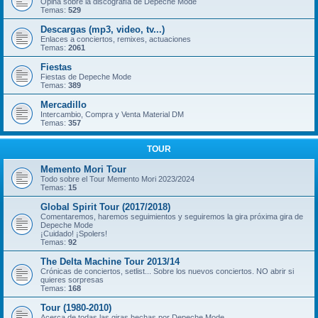
Opina sobre la discografía de Depeche Mode
Temas:
529
Descargas (mp3, video, tv...)
Enlaces a conciertos, remixes, actuaciones
Temas:
2061
Fiestas
Fiestas de Depeche Mode
Temas:
389
Mercadillo
Intercambio, Compra y Venta Material DM
Temas:
357
TOUR
Memento Mori Tour
Todo sobre el Tour Memento Mori 2023/2024
Temas:
15
Global Spirit Tour (2017/2018)
Comentaremos, haremos seguimientos y seguiremos la gira próxima gira de
Depeche Mode
¡Cuidado! ¡Spolers!
Temas:
92
The Delta Machine Tour 2013/14
Crónicas de conciertos, setlist... Sobre los nuevos conciertos. NO abrir si
quieres sorpresas
Temas:
168
Tour (1980-2010)
Acerca de todas las giras hechas por Depeche Mode.