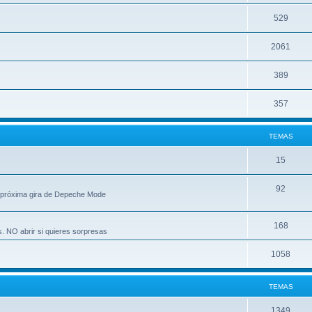
529
2061
389
357
TEMAS
15
92
 próxima gira de Depeche Mode
168
s. NO abrir si quieres sorpresas
1058
TEMAS
1349