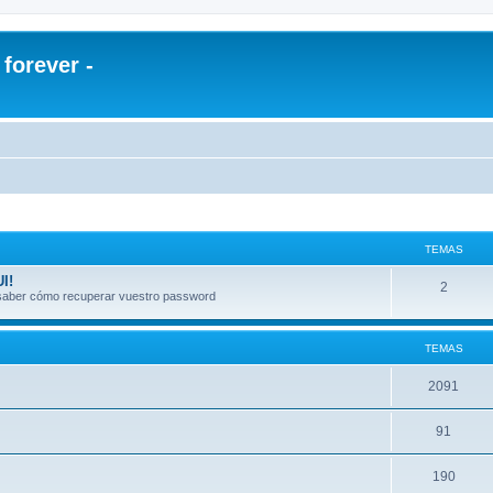
orever -
TEMAS
I!
2
a saber cómo recuperar vuestro password
TEMAS
2091
91
190