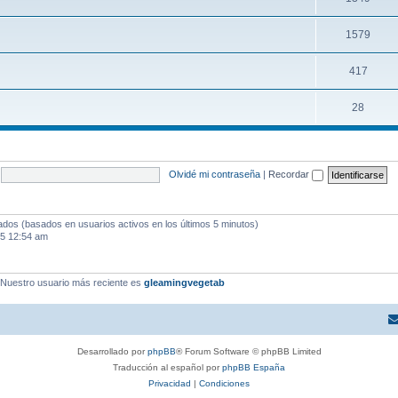
1579
417
28
Olvidé mi contraseña
|
Recordar
tados (basados en usuarios activos en los últimos 5 minutos)
25 12:54 am
 Nuestro usuario más reciente es
gleamingvegetab
Desarrollado por
phpBB
® Forum Software © phpBB Limited
Traducción al español por
phpBB España
Privacidad
|
Condiciones