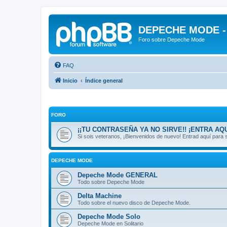
DEPECHE MODE - f
Foro sobre Depeche Mode
FAQ
Inicio
Índice general
FORO
¡¡TU CONTRASEÑA YA NO SIRVE!! ¡ENTRA AQU
Si sois veteranos, ¡Bienvenidos de nuevo! Entrad aquí par
DEPECHE MODE
Depeche Mode GENERAL
Todo sobre Depeche Mode
Delta Machine
Todo sobre el nuevo disco de Depeche Mode.
Depeche Mode Solo
Depeche Mode en Solitario