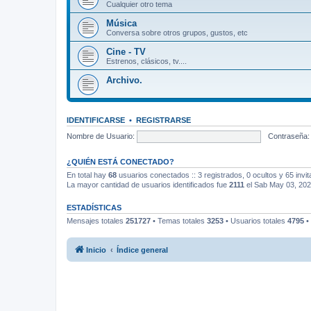
Cualquier otro tema
Música
Conversa sobre otros grupos, gustos, etc
Cine - TV
Estrenos, clásicos, tv....
Archivo.
IDENTIFICARSE
•
REGISTRARSE
Nombre de Usuario:
Contraseña:
¿QUIÉN ESTÁ CONECTADO?
En total hay
68
usuarios conectados :: 3 registrados, 0 ocultos y 65 invi
La mayor cantidad de usuarios identificados fue
2111
el Sab May 03, 20
ESTADÍSTICAS
Mensajes totales
251727
• Temas totales
3253
• Usuarios totales
4795
•
Inicio
Índice general