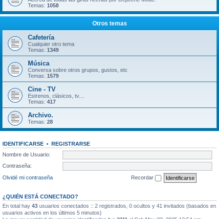
Temas:
1058
Otros temas
Cafetería
Cualquier otro tema
Temas:
1349
Música
Conversa sobre otros grupos, gustos, etc
Temas:
1579
Cine - TV
Estrenos, clásicos, tv....
Temas:
417
Archivo.
Temas:
28
IDENTIFICARSE
•
REGISTRARSE
Nombre de Usuario:
Contraseña:
Olvidé mi contraseña
Recordar
¿QUIÉN ESTÁ CONECTADO?
En total hay
43
usuarios conectados :: 2 registrados, 0 ocultos y 41 invitados (basados en
usuarios activos en los últimos 5 minutos)