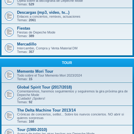
Opina sobre la discografía de Depeche Mode
Temas:
529
Descargas (mp3, video, tv...)
Enlaces a conciertos, remixes, actuaciones
Temas:
2061
Fiestas
Fiestas de Depeche Mode
Temas:
389
Mercadillo
Intercambio, Compra y Venta Material DM
Temas:
357
TOUR
Memento Mori Tour
Todo sobre el Tour Memento Mori 2023/2024
Temas:
15
Global Spirit Tour (2017/2018)
Comentaremos, haremos seguimientos y seguiremos la gira próxima gira de
Depeche Mode
¡Cuidado! ¡Spolers!
Temas:
92
The Delta Machine Tour 2013/14
Crónicas de conciertos, setlist... Sobre los nuevos conciertos. NO abrir si
quieres sorpresas
Temas:
168
Tour (1980-2010)
Acerca de todas las giras hechas por Depeche Mode.