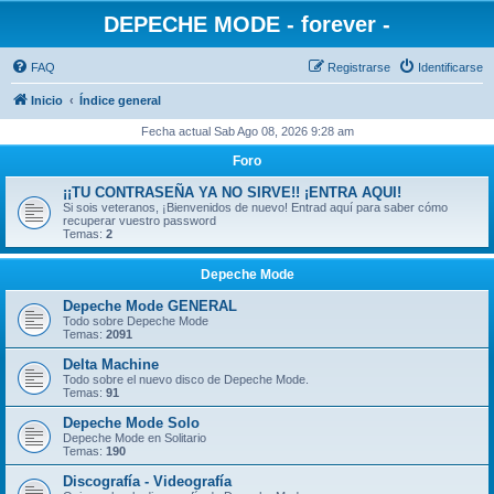
DEPECHE MODE - forever -
FAQ
Registrarse
Identificarse
Inicio
Índice general
Fecha actual Sab Ago 08, 2026 9:28 am
Foro
¡¡TU CONTRASEÑA YA NO SIRVE!! ¡ENTRA AQUI!
Si sois veteranos, ¡Bienvenidos de nuevo! Entrad aquí para saber cómo
recuperar vuestro password
Temas:
2
Depeche Mode
Depeche Mode GENERAL
Todo sobre Depeche Mode
Temas:
2091
Delta Machine
Todo sobre el nuevo disco de Depeche Mode.
Temas:
91
Depeche Mode Solo
Depeche Mode en Solitario
Temas:
190
Discografía - Videografía