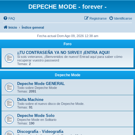
DEPECHE MODE - forever -
FAQ
Registrarse
Identificarse
Inicio
Índice general
Fecha actual Dom Ago 09, 2026 12:38 am
Foro
¡¡TU CONTRASEÑA YA NO SIRVE!! ¡ENTRA AQUI!
Si sois veteranos, ¡Bienvenidos de nuevo! Entrad aquí para saber cómo
recuperar vuestro password
Temas:
2
Depeche Mode
Depeche Mode GENERAL
Todo sobre Depeche Mode
Temas:
2091
Delta Machine
Todo sobre el nuevo disco de Depeche Mode.
Temas:
91
Depeche Mode Solo
Depeche Mode en Solitario
Temas:
190
Discografía - Videografía