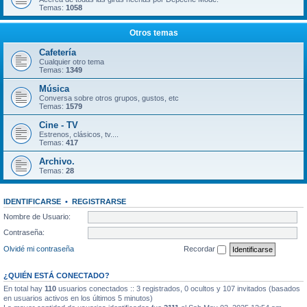
Temas:
1058
Otros temas
Cafetería
Cualquier otro tema
Temas:
1349
Música
Conversa sobre otros grupos, gustos, etc
Temas:
1579
Cine - TV
Estrenos, clásicos, tv....
Temas:
417
Archivo.
Temas:
28
IDENTIFICARSE
•
REGISTRARSE
Nombre de Usuario:
Contraseña:
Olvidé mi contraseña
Recordar
¿QUIÉN ESTÁ CONECTADO?
En total hay
110
usuarios conectados :: 3 registrados, 0 ocultos y 107 invitados (basados
en usuarios activos en los últimos 5 minutos)