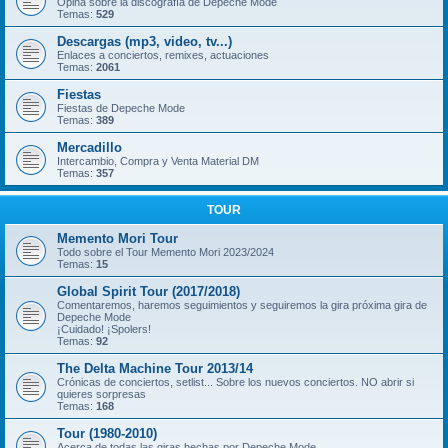
Opina sobre la discografía de Depeche Mode
Temas:
529
Descargas (mp3, video, tv...)
Enlaces a conciertos, remixes, actuaciones
Temas:
2061
Fiestas
Fiestas de Depeche Mode
Temas:
389
Mercadillo
Intercambio, Compra y Venta Material DM
Temas:
357
TOUR
Memento Mori Tour
Todo sobre el Tour Memento Mori 2023/2024
Temas:
15
Global Spirit Tour (2017/2018)
Comentaremos, haremos seguimientos y seguiremos la gira próxima gira de
Depeche Mode
¡Cuidado! ¡Spolers!
Temas:
92
The Delta Machine Tour 2013/14
Crónicas de conciertos, setlist... Sobre los nuevos conciertos. NO abrir si
quieres sorpresas
Temas:
168
Tour (1980-2010)
Acerca de todas las giras hechas por Depeche Mode.