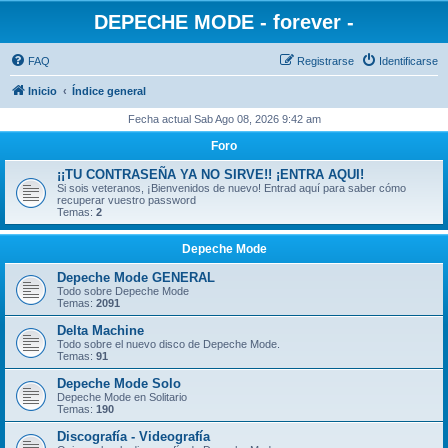
DEPECHE MODE - forever -
FAQ
Registrarse
Identificarse
Inicio
Índice general
Fecha actual Sab Ago 08, 2026 9:42 am
Foro
¡¡TU CONTRASEÑA YA NO SIRVE!! ¡ENTRA AQUI!
Si sois veteranos, ¡Bienvenidos de nuevo! Entrad aquí para saber cómo
recuperar vuestro password
Temas:
2
Depeche Mode
Depeche Mode GENERAL
Todo sobre Depeche Mode
Temas:
2091
Delta Machine
Todo sobre el nuevo disco de Depeche Mode.
Temas:
91
Depeche Mode Solo
Depeche Mode en Solitario
Temas:
190
Discografía - Videografía