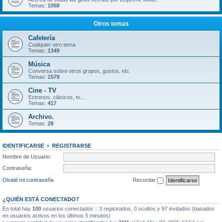
Temas:
1058
Otros temas
Cafetería
Cualquier otro tema
Temas:
1349
Música
Conversa sobre otros grupos, gustos, etc
Temas:
1579
Cine - TV
Estrenos, clásicos, tv....
Temas:
417
Archivo.
Temas:
28
IDENTIFICARSE
•
REGISTRARSE
Nombre de Usuario:
Contraseña:
Olvidé mi contraseña
Recordar
¿QUIÉN ESTÁ CONECTADO?
En total hay
100
usuarios conectados :: 3 registrados, 0 ocultos y 97 invitados (basados
en usuarios activos en los últimos 5 minutos)