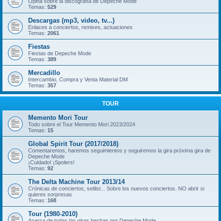
Opina sobre la discografía de Depeche Mode
Temas:
529
Descargas (mp3, video, tv...)
Enlaces a conciertos, remixes, actuaciones
Temas:
2061
Fiestas
Fiestas de Depeche Mode
Temas:
389
Mercadillo
Intercambio, Compra y Venta Material DM
Temas:
357
TOUR
Memento Mori Tour
Todo sobre el Tour Memento Mori 2023/2024
Temas:
15
Global Spirit Tour (2017/2018)
Comentaremos, haremos seguimientos y seguiremos la gira próxima gira de
Depeche Mode
¡Cuidado! ¡Spolers!
Temas:
92
The Delta Machine Tour 2013/14
Crónicas de conciertos, setlist... Sobre los nuevos conciertos. NO abrir si
quieres sorpresas
Temas:
168
Tour (1980-2010)
Acerca de todas las giras hechas por Depeche Mode.