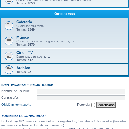
Temas:
1058
Otros temas
Cafetería
Cualquier otro tema
Temas:
1349
Música
Conversa sobre otros grupos, gustos, etc
Temas:
1579
Cine - TV
Estrenos, clásicos, tv....
Temas:
417
Archivo.
Temas:
28
IDENTIFICARSE
•
REGISTRARSE
Nombre de Usuario:
Contraseña:
Olvidé mi contraseña
Recordar
¿QUIÉN ESTÁ CONECTADO?
En total hay
157
usuarios conectados :: 2 registrados, 0 ocultos y 155 invitados (basados
en usuarios activos en los últimos 5 minutos)