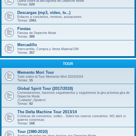
Opina sobre la discografía de Depeche Mode
Temas:
529
Descargas (mp3, video, tv...)
Enlaces a conciertos, remixes, actuaciones
Temas:
2061
Fiestas
Fiestas de Depeche Mode
Temas:
389
Mercadillo
Intercambio, Compra y Venta Material DM
Temas:
357
TOUR
Memento Mori Tour
Todo sobre el Tour Memento Mori 2023/2024
Temas:
15
Global Spirit Tour (2017/2018)
Comentaremos, haremos seguimientos y seguiremos la gira próxima gira de
Depeche Mode
¡Cuidado! ¡Spolers!
Temas:
92
The Delta Machine Tour 2013/14
Crónicas de conciertos, setlist... Sobre los nuevos conciertos. NO abrir si
quieres sorpresas
Temas:
168
Tour (1980-2010)
Acerca de todas las giras hechas por Depeche Mode.