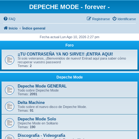
DEPECHE MODE - forever -
FAQ
Registrarse
Identificarse
Inicio
Índice general
Fecha actual Lun Ago 10, 2026 2:27 pm
Foro
¡¡TU CONTRASEÑA YA NO SIRVE!! ¡ENTRA AQUI!
Si sois veteranos, ¡Bienvenidos de nuevo! Entrad aquí para saber cómo
recuperar vuestro password
Temas:
2
Depeche Mode
Depeche Mode GENERAL
Todo sobre Depeche Mode
Temas:
2091
Delta Machine
Todo sobre el nuevo disco de Depeche Mode.
Temas:
91
Depeche Mode Solo
Depeche Mode en Solitario
Temas:
190
Discografía - Videografía