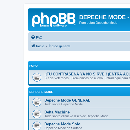
DEPECHE MODE - f
Foro sobre Depeche Mode
FAQ
Inicio
Índice general
FORO
¡¡TU CONTRASEÑA YA NO SIRVE!! ¡ENTRA AQU
Si sois veteranos, ¡Bienvenidos de nuevo! Entrad aquí par
DEPECHE MODE
Depeche Mode GENERAL
Todo sobre Depeche Mode
Delta Machine
Todo sobre el nuevo disco de Depeche Mode.
Depeche Mode Solo
Depeche Mode en Solitario