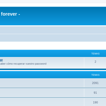
orever -
TEMAS
I!
2
a saber cómo recuperar vuestro password
TEMAS
2091
91
190