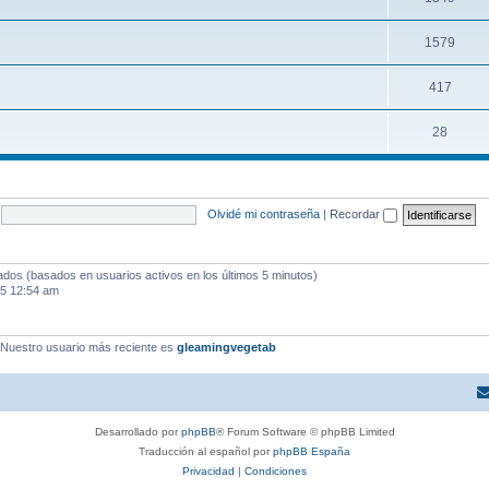
1579
417
28
Olvidé mi contraseña
|
Recordar
tados (basados en usuarios activos en los últimos 5 minutos)
25 12:54 am
 Nuestro usuario más reciente es
gleamingvegetab
Desarrollado por
phpBB
® Forum Software © phpBB Limited
Traducción al español por
phpBB España
Privacidad
|
Condiciones