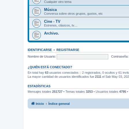
Cualquier otro tema
Música
Conversa sobre otros grupos, gustos, etc
Cine - TV
Estrenos, clásicos, tv....
Archivo.
IDENTIFICARSE
•
REGISTRARSE
Nombre de Usuario:
Contraseña:
¿QUIÉN ESTÁ CONECTADO?
En total hay
63
usuarios conectados :: 2 registrados, 0 ocultos y 61 invi
La mayor cantidad de usuarios identificados fue
2111
el Sab May 03, 20
ESTADÍSTICAS
Mensajes totales
251727
• Temas totales
3253
• Usuarios totales
4795
•
Inicio
Índice general