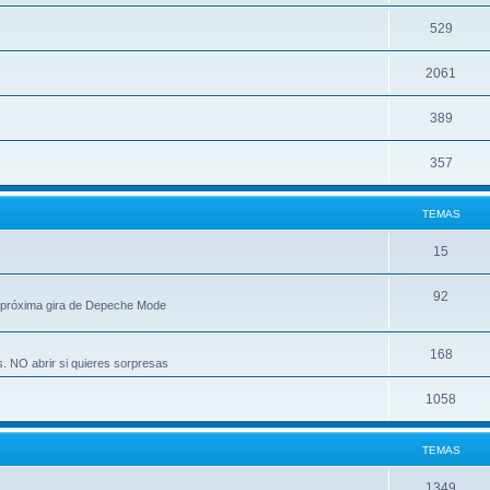
529
2061
389
357
TEMAS
15
92
 próxima gira de Depeche Mode
168
s. NO abrir si quieres sorpresas
1058
TEMAS
1349