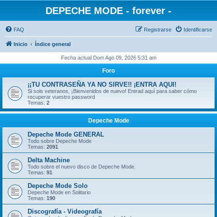
DEPECHE MODE - forever -
FAQ
Registrarse
Identificarse
Inicio
Índice general
Fecha actual Dom Ago 09, 2026 5:31 am
Foro
¡¡TU CONTRASEÑA YA NO SIRVE!! ¡ENTRA AQUI!
Si sois veteranos, ¡Bienvenidos de nuevo! Entrad aquí para saber cómo
recuperar vuestro password
Temas:
2
Depeche Mode
Depeche Mode GENERAL
Todo sobre Depeche Mode
Temas:
2091
Delta Machine
Todo sobre el nuevo disco de Depeche Mode.
Temas:
91
Depeche Mode Solo
Depeche Mode en Solitario
Temas:
190
Discografía - Videografía