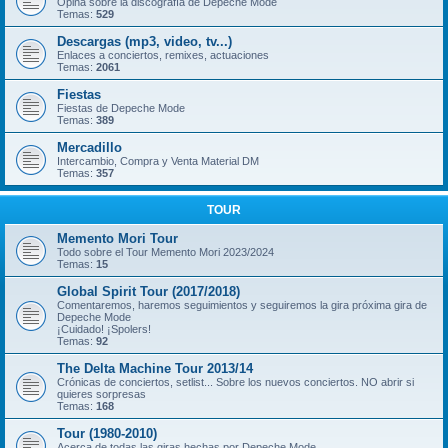
Opina sobre la discografía de Depeche Mode
Temas:
529
Descargas (mp3, video, tv...)
Enlaces a conciertos, remixes, actuaciones
Temas:
2061
Fiestas
Fiestas de Depeche Mode
Temas:
389
Mercadillo
Intercambio, Compra y Venta Material DM
Temas:
357
TOUR
Memento Mori Tour
Todo sobre el Tour Memento Mori 2023/2024
Temas:
15
Global Spirit Tour (2017/2018)
Comentaremos, haremos seguimientos y seguiremos la gira próxima gira de
Depeche Mode
¡Cuidado! ¡Spolers!
Temas:
92
The Delta Machine Tour 2013/14
Crónicas de conciertos, setlist... Sobre los nuevos conciertos. NO abrir si
quieres sorpresas
Temas:
168
Tour (1980-2010)
Acerca de todas las giras hechas por Depeche Mode.