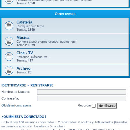
Temas:
1058
Otros temas
Cafetería
Cualquier otro tema
Temas:
1349
Música
Conversa sobre otros grupos, gustos, etc
Temas:
1579
Cine - TV
Estrenos, clásicos, tv....
Temas:
417
Archivo.
Temas:
28
IDENTIFICARSE
•
REGISTRARSE
Nombre de Usuario:
Contraseña:
Olvidé mi contraseña
Recordar
¿QUIÉN ESTÁ CONECTADO?
En total hay
168
usuarios conectados :: 2 registrados, 0 ocultos y 166 invitados (basados
en usuarios activos en los últimos 5 minutos)