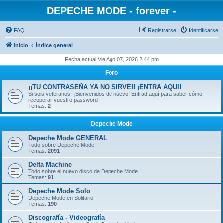
DEPECHE MODE - forever -
FAQ
Registrarse
Identificarse
Inicio
Índice general
Fecha actual Vie Ago 07, 2026 2:44 pm
Foro
¡¡TU CONTRASEÑA YA NO SIRVE!! ¡ENTRA AQUI!
Si sois veteranos, ¡Bienvenidos de nuevo! Entrad aquí para saber cómo
recuperar vuestro password
Temas:
2
Depeche Mode
Depeche Mode GENERAL
Todo sobre Depeche Mode
Temas:
2091
Delta Machine
Todo sobre el nuevo disco de Depeche Mode.
Temas:
91
Depeche Mode Solo
Depeche Mode en Solitario
Temas:
190
Discografía - Videografía