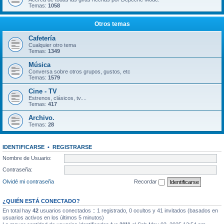
Temas:
1058
Otros temas
Cafetería
Cualquier otro tema
Temas:
1349
Música
Conversa sobre otros grupos, gustos, etc
Temas:
1579
Cine - TV
Estrenos, clásicos, tv....
Temas:
417
Archivo.
Temas:
28
IDENTIFICARSE
•
REGISTRARSE
Nombre de Usuario:
Contraseña:
Olvidé mi contraseña
Recordar
¿QUIÉN ESTÁ CONECTADO?
En total hay
42
usuarios conectados :: 1 registrado, 0 ocultos y 41 invitados (basados en
usuarios activos en los últimos 5 minutos)