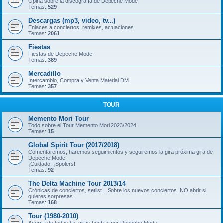
Opina sobre la discografía de Depeche Mode
Temas:
529
Descargas (mp3, video, tv...)
Enlaces a conciertos, remixes, actuaciones
Temas:
2061
Fiestas
Fiestas de Depeche Mode
Temas:
389
Mercadillo
Intercambio, Compra y Venta Material DM
Temas:
357
TOUR
Memento Mori Tour
Todo sobre el Tour Memento Mori 2023/2024
Temas:
15
Global Spirit Tour (2017/2018)
Comentaremos, haremos seguimientos y seguiremos la gira próxima gira de
Depeche Mode
¡Cuidado! ¡Spolers!
Temas:
92
The Delta Machine Tour 2013/14
Crónicas de conciertos, setlist... Sobre los nuevos conciertos. NO abrir si
quieres sorpresas
Temas:
168
Tour (1980-2010)
Acerca de todas las giras hechas por Depeche Mode.