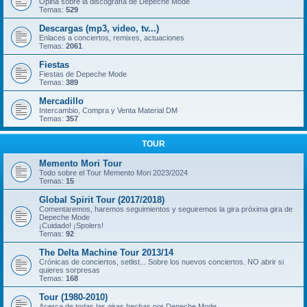
Opina sobre la discografía de Depeche Mode
Temas:
529
Descargas (mp3, video, tv...)
Enlaces a conciertos, remixes, actuaciones
Temas:
2061
Fiestas
Fiestas de Depeche Mode
Temas:
389
Mercadillo
Intercambio, Compra y Venta Material DM
Temas:
357
TOUR
Memento Mori Tour
Todo sobre el Tour Memento Mori 2023/2024
Temas:
15
Global Spirit Tour (2017/2018)
Comentaremos, haremos seguimientos y seguiremos la gira próxima gira de
Depeche Mode
¡Cuidado! ¡Spolers!
Temas:
92
The Delta Machine Tour 2013/14
Crónicas de conciertos, setlist... Sobre los nuevos conciertos. NO abrir si
quieres sorpresas
Temas:
168
Tour (1980-2010)
Acerca de todas las giras hechas por Depeche Mode.