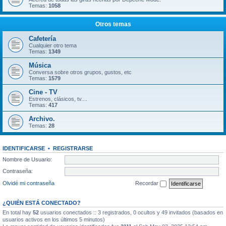
Temas:
1058
Otros temas
Cafetería
Cualquier otro tema
Temas:
1349
Música
Conversa sobre otros grupos, gustos, etc
Temas:
1579
Cine - TV
Estrenos, clásicos, tv....
Temas:
417
Archivo.
Temas:
28
IDENTIFICARSE
•
REGISTRARSE
Nombre de Usuario:
Contraseña:
Olvidé mi contraseña
Recordar
¿QUIÉN ESTÁ CONECTADO?
En total hay
52
usuarios conectados :: 3 registrados, 0 ocultos y 49 invitados (basados en
usuarios activos en los últimos 5 minutos)