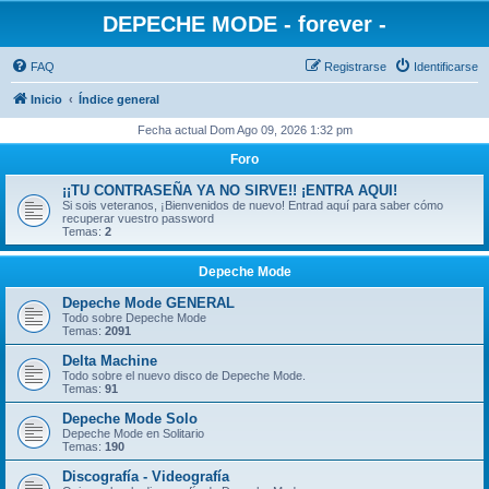
DEPECHE MODE - forever -
FAQ
Registrarse
Identificarse
Inicio
Índice general
Fecha actual Dom Ago 09, 2026 1:32 pm
Foro
¡¡TU CONTRASEÑA YA NO SIRVE!! ¡ENTRA AQUI!
Si sois veteranos, ¡Bienvenidos de nuevo! Entrad aquí para saber cómo
recuperar vuestro password
Temas:
2
Depeche Mode
Depeche Mode GENERAL
Todo sobre Depeche Mode
Temas:
2091
Delta Machine
Todo sobre el nuevo disco de Depeche Mode.
Temas:
91
Depeche Mode Solo
Depeche Mode en Solitario
Temas:
190
Discografía - Videografía