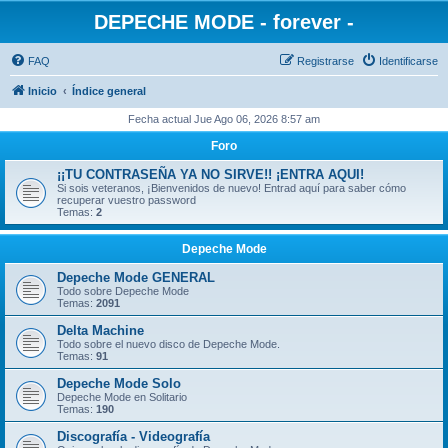
DEPECHE MODE - forever -
FAQ
Registrarse
Identificarse
Inicio
Índice general
Fecha actual Jue Ago 06, 2026 8:57 am
Foro
¡¡TU CONTRASEÑA YA NO SIRVE!! ¡ENTRA AQUI!
Si sois veteranos, ¡Bienvenidos de nuevo! Entrad aquí para saber cómo
recuperar vuestro password
Temas:
2
Depeche Mode
Depeche Mode GENERAL
Todo sobre Depeche Mode
Temas:
2091
Delta Machine
Todo sobre el nuevo disco de Depeche Mode.
Temas:
91
Depeche Mode Solo
Depeche Mode en Solitario
Temas:
190
Discografía - Videografía