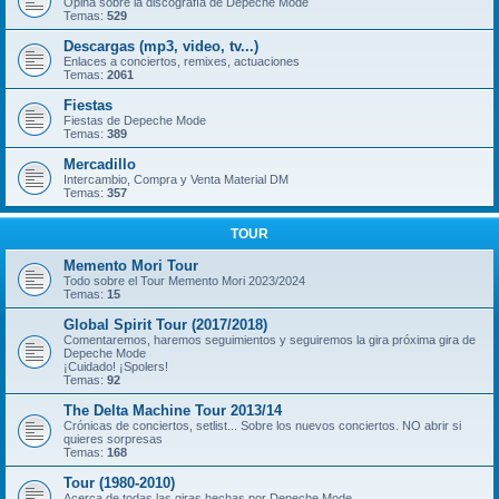
Opina sobre la discografía de Depeche Mode
Temas:
529
Descargas (mp3, video, tv...)
Enlaces a conciertos, remixes, actuaciones
Temas:
2061
Fiestas
Fiestas de Depeche Mode
Temas:
389
Mercadillo
Intercambio, Compra y Venta Material DM
Temas:
357
TOUR
Memento Mori Tour
Todo sobre el Tour Memento Mori 2023/2024
Temas:
15
Global Spirit Tour (2017/2018)
Comentaremos, haremos seguimientos y seguiremos la gira próxima gira de
Depeche Mode
¡Cuidado! ¡Spolers!
Temas:
92
The Delta Machine Tour 2013/14
Crónicas de conciertos, setlist... Sobre los nuevos conciertos. NO abrir si
quieres sorpresas
Temas:
168
Tour (1980-2010)
Acerca de todas las giras hechas por Depeche Mode.