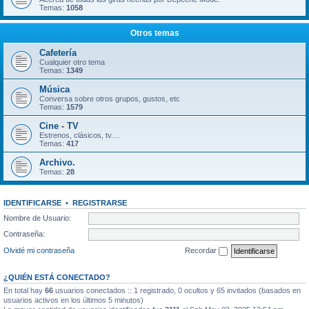
Temas:
1058
Otros temas
Cafetería
Cualquier otro tema
Temas:
1349
Música
Conversa sobre otros grupos, gustos, etc
Temas:
1579
Cine - TV
Estrenos, clásicos, tv....
Temas:
417
Archivo.
Temas:
28
IDENTIFICARSE
•
REGISTRARSE
Nombre de Usuario:
Contraseña:
Olvidé mi contraseña
Recordar
¿QUIÉN ESTÁ CONECTADO?
En total hay
66
usuarios conectados :: 1 registrado, 0 ocultos y 65 invitados (basados en
usuarios activos en los últimos 5 minutos)