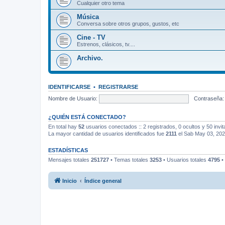
Cualquier otro tema
Música
Conversa sobre otros grupos, gustos, etc
Cine - TV
Estrenos, clásicos, tv....
Archivo.
IDENTIFICARSE
•
REGISTRARSE
Nombre de Usuario:
Contraseña:
¿QUIÉN ESTÁ CONECTADO?
En total hay
52
usuarios conectados :: 2 registrados, 0 ocultos y 50 invi
La mayor cantidad de usuarios identificados fue
2111
el Sab May 03, 20
ESTADÍSTICAS
Mensajes totales
251727
• Temas totales
3253
• Usuarios totales
4795
•
Inicio
Índice general