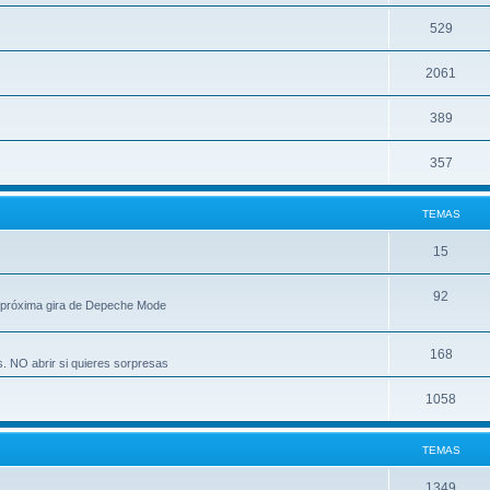
529
2061
389
357
TEMAS
15
92
 próxima gira de Depeche Mode
168
s. NO abrir si quieres sorpresas
1058
TEMAS
1349