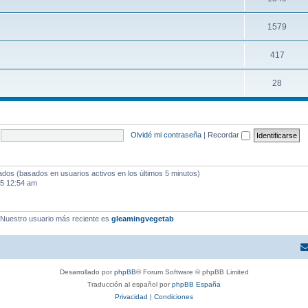
1579
417
28
Olvidé mi contraseña
|
Recordar
tados (basados en usuarios activos en los últimos 5 minutos)
25 12:54 am
 Nuestro usuario más reciente es
gleamingvegetab
Desarrollado por
phpBB
® Forum Software © phpBB Limited
Traducción al español por
phpBB España
Privacidad
|
Condiciones