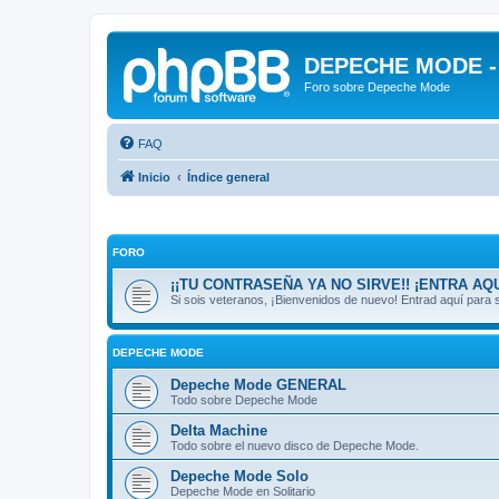
DEPECHE MODE - f
Foro sobre Depeche Mode
FAQ
Inicio
Índice general
FORO
¡¡TU CONTRASEÑA YA NO SIRVE!! ¡ENTRA AQU
Si sois veteranos, ¡Bienvenidos de nuevo! Entrad aquí par
DEPECHE MODE
Depeche Mode GENERAL
Todo sobre Depeche Mode
Delta Machine
Todo sobre el nuevo disco de Depeche Mode.
Depeche Mode Solo
Depeche Mode en Solitario