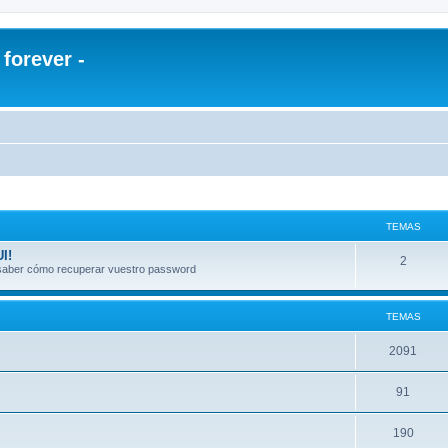
orever -
TEMAS
I!
2
a saber cómo recuperar vuestro password
TEMAS
2091
91
190