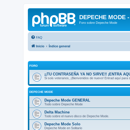
DEPECHE MODE - f
Foro sobre Depeche Mode
FAQ
Inicio
Índice general
FORO
¡¡TU CONTRASEÑA YA NO SIRVE!! ¡ENTRA AQU
Si sois veteranos, ¡Bienvenidos de nuevo! Entrad aquí par
DEPECHE MODE
Depeche Mode GENERAL
Todo sobre Depeche Mode
Delta Machine
Todo sobre el nuevo disco de Depeche Mode.
Depeche Mode Solo
Depeche Mode en Solitario