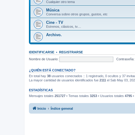
Cualquier otro tema
Música
Conversa sobre otros grupos, gustos, etc
Cine - TV
Estrenos, clásicos, tv....
Archivo.
IDENTIFICARSE
•
REGISTRARSE
Nombre de Usuario:
Contraseña:
¿QUIÉN ESTÁ CONECTADO?
En total hay
38
usuarios conectados :: 1 registrado, 0 ocultos y 37 invit
La mayor cantidad de usuarios identificados fue
2111
el Sab May 03, 20
ESTADÍSTICAS
Mensajes totales
251727
• Temas totales
3253
• Usuarios totales
4795
•
Inicio
Índice general