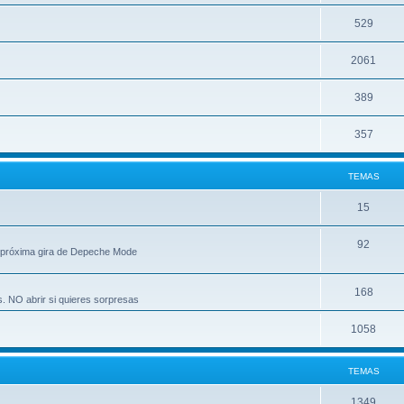
529
2061
389
357
TEMAS
15
92
 próxima gira de Depeche Mode
168
s. NO abrir si quieres sorpresas
1058
TEMAS
1349