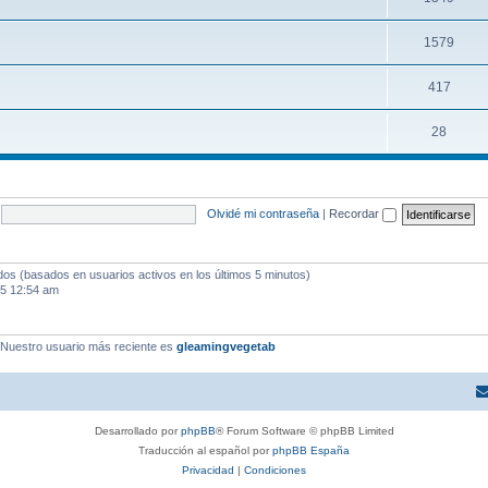
1579
417
28
Olvidé mi contraseña
|
Recordar
ados (basados en usuarios activos en los últimos 5 minutos)
25 12:54 am
 Nuestro usuario más reciente es
gleamingvegetab
Desarrollado por
phpBB
® Forum Software © phpBB Limited
Traducción al español por
phpBB España
Privacidad
|
Condiciones