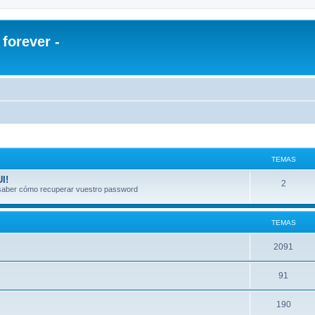
orever -
TEMAS
I!
2
a saber cómo recuperar vuestro password
TEMAS
2091
91
190