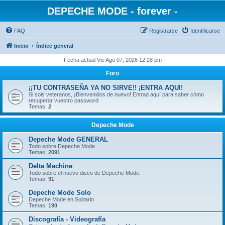
DEPECHE MODE - forever -
FAQ
Registrarse
Identificarse
Inicio
Índice general
Fecha actual Vie Ago 07, 2026 12:28 pm
Foro
¡¡TU CONTRASEÑA YA NO SIRVE!! ¡ENTRA AQUI!
Si sois veteranos, ¡Bienvenidos de nuevo! Entrad aquí para saber cómo
recuperar vuestro password
Temas:
2
Depeche Mode
Depeche Mode GENERAL
Todo sobre Depeche Mode
Temas:
2091
Delta Machine
Todo sobre el nuevo disco de Depeche Mode.
Temas:
91
Depeche Mode Solo
Depeche Mode en Solitario
Temas:
190
Discografía - Videografía