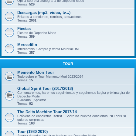
Opina sobre la discografía de Depeche Mode
Temas:
529
Descargas (mp3, video, tv...)
Enlaces a conciertos, remixes, actuaciones
Temas:
2061
Fiestas
Fiestas de Depeche Mode
Temas:
389
Mercadillo
Intercambio, Compra y Venta Material DM
Temas:
357
TOUR
Memento Mori Tour
Todo sobre el Tour Memento Mori 2023/2024
Temas:
15
Global Spirit Tour (2017/2018)
Comentaremos, haremos seguimientos y seguiremos la gira próxima gira de
Depeche Mode
¡Cuidado! ¡Spolers!
Temas:
92
The Delta Machine Tour 2013/14
Crónicas de conciertos, setlist... Sobre los nuevos conciertos. NO abrir si
quieres sorpresas
Temas:
168
Tour (1980-2010)
Acerca de todas las giras hechas por Depeche Mode.