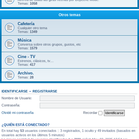
Temas:
1058
Otros temas
Cafetería
Cualquier otro tema
Temas:
1349
Música
Conversa sobre otros grupos, gustos, etc
Temas:
1579
Cine - TV
Estrenos, clásicos, tv....
Temas:
417
Archivo.
Temas:
28
IDENTIFICARSE
•
REGISTRARSE
Nombre de Usuario:
Contraseña:
Olvidé mi contraseña
Recordar
¿QUIÉN ESTÁ CONECTADO?
En total hay
53
usuarios conectados :: 3 registrados, 1 oculto y 49 invitados (basados en
usuarios activos en los últimos 5 minutos)