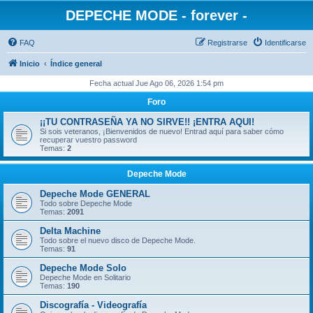
DEPECHE MODE - forever -
FAQ
Registrarse
Identificarse
Inicio
Índice general
Fecha actual Jue Ago 06, 2026 1:54 pm
Foro
¡¡TU CONTRASEÑA YA NO SIRVE!! ¡ENTRA AQUI!
Si sois veteranos, ¡Bienvenidos de nuevo! Entrad aquí para saber cómo
recuperar vuestro password
Temas:
2
Depeche Mode
Depeche Mode GENERAL
Todo sobre Depeche Mode
Temas:
2091
Delta Machine
Todo sobre el nuevo disco de Depeche Mode.
Temas:
91
Depeche Mode Solo
Depeche Mode en Solitario
Temas:
190
Discografía - Videografía