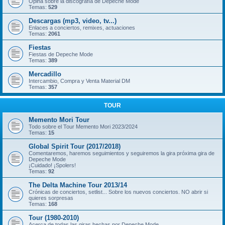
Opina sobre la discografía de Depeche Mode
Temas:
529
Descargas (mp3, video, tv...)
Enlaces a conciertos, remixes, actuaciones
Temas:
2061
Fiestas
Fiestas de Depeche Mode
Temas:
389
Mercadillo
Intercambio, Compra y Venta Material DM
Temas:
357
TOUR
Memento Mori Tour
Todo sobre el Tour Memento Mori 2023/2024
Temas:
15
Global Spirit Tour (2017/2018)
Comentaremos, haremos seguimientos y seguiremos la gira próxima gira de
Depeche Mode
¡Cuidado! ¡Spolers!
Temas:
92
The Delta Machine Tour 2013/14
Crónicas de conciertos, setlist... Sobre los nuevos conciertos. NO abrir si
quieres sorpresas
Temas:
168
Tour (1980-2010)
Acerca de todas las giras hechas por Depeche Mode.