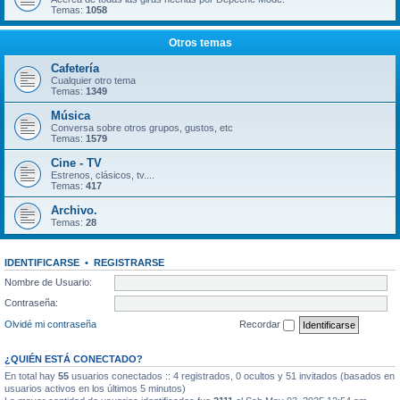
Temas:
1058
Otros temas
Cafetería
Cualquier otro tema
Temas:
1349
Música
Conversa sobre otros grupos, gustos, etc
Temas:
1579
Cine - TV
Estrenos, clásicos, tv....
Temas:
417
Archivo.
Temas:
28
IDENTIFICARSE
•
REGISTRARSE
Nombre de Usuario:
Contraseña:
Olvidé mi contraseña
Recordar
¿QUIÉN ESTÁ CONECTADO?
En total hay
55
usuarios conectados :: 4 registrados, 0 ocultos y 51 invitados (basados en
usuarios activos en los últimos 5 minutos)