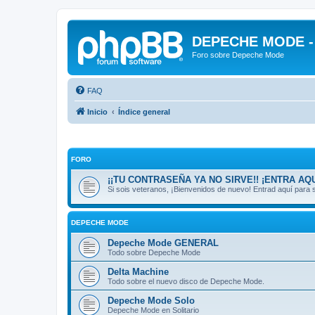
DEPECHE MODE - f
Foro sobre Depeche Mode
FAQ
Inicio
Índice general
FORO
¡¡TU CONTRASEÑA YA NO SIRVE!! ¡ENTRA AQU
Si sois veteranos, ¡Bienvenidos de nuevo! Entrad aquí par
DEPECHE MODE
Depeche Mode GENERAL
Todo sobre Depeche Mode
Delta Machine
Todo sobre el nuevo disco de Depeche Mode.
Depeche Mode Solo
Depeche Mode en Solitario