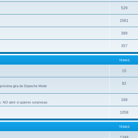
529
2061
389
357
TEMAS
15
92
 próxima gira de Depeche Mode
168
s. NO abrir si quieres sorpresas
1058
TEMAS
1349