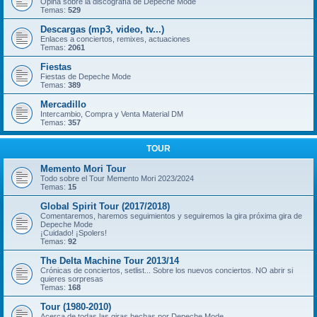
Opina sobre la discografía de Depeche Mode
Temas:
529
Descargas (mp3, video, tv...)
Enlaces a conciertos, remixes, actuaciones
Temas:
2061
Fiestas
Fiestas de Depeche Mode
Temas:
389
Mercadillo
Intercambio, Compra y Venta Material DM
Temas:
357
TOUR
Memento Mori Tour
Todo sobre el Tour Memento Mori 2023/2024
Temas:
15
Global Spirit Tour (2017/2018)
Comentaremos, haremos seguimientos y seguiremos la gira próxima gira de
Depeche Mode
¡Cuidado! ¡Spolers!
Temas:
92
The Delta Machine Tour 2013/14
Crónicas de conciertos, setlist... Sobre los nuevos conciertos. NO abrir si
quieres sorpresas
Temas:
168
Tour (1980-2010)
Acerca de todas las giras hechas por Depeche Mode.