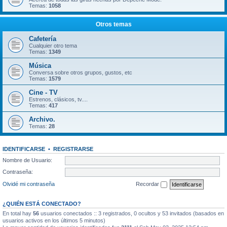
Temas:
1058
Otros temas
Cafetería
Cualquier otro tema
Temas:
1349
Música
Conversa sobre otros grupos, gustos, etc
Temas:
1579
Cine - TV
Estrenos, clásicos, tv....
Temas:
417
Archivo.
Temas:
28
IDENTIFICARSE
•
REGISTRARSE
Nombre de Usuario:
Contraseña:
Olvidé mi contraseña
Recordar
¿QUIÉN ESTÁ CONECTADO?
En total hay
56
usuarios conectados :: 3 registrados, 0 ocultos y 53 invitados (basados en
usuarios activos en los últimos 5 minutos)