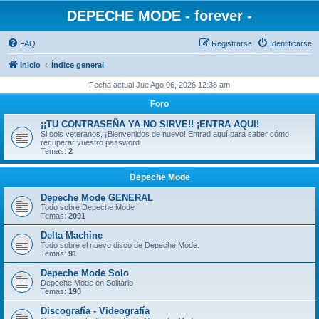
DEPECHE MODE - forever -
FAQ
Registrarse
Identificarse
Inicio
Índice general
Fecha actual Jue Ago 06, 2026 12:38 am
Foro
¡¡TU CONTRASEÑA YA NO SIRVE!! ¡ENTRA AQUI!
Si sois veteranos, ¡Bienvenidos de nuevo! Entrad aquí para saber cómo
recuperar vuestro password
Temas:
2
Depeche Mode
Depeche Mode GENERAL
Todo sobre Depeche Mode
Temas:
2091
Delta Machine
Todo sobre el nuevo disco de Depeche Mode.
Temas:
91
Depeche Mode Solo
Depeche Mode en Solitario
Temas:
190
Discografía - Videografía