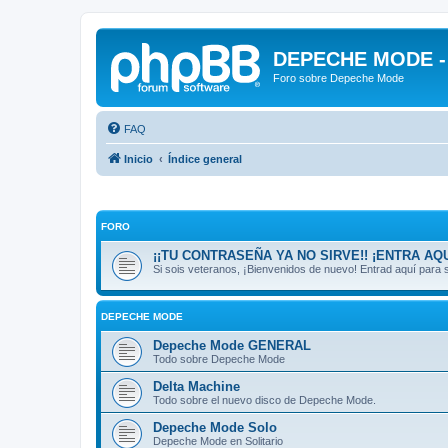
DEPECHE MODE - f
Foro sobre Depeche Mode
FAQ
Inicio
Índice general
FORO
¡¡TU CONTRASEÑA YA NO SIRVE!! ¡ENTRA AQU
Si sois veteranos, ¡Bienvenidos de nuevo! Entrad aquí par
DEPECHE MODE
Depeche Mode GENERAL
Todo sobre Depeche Mode
Delta Machine
Todo sobre el nuevo disco de Depeche Mode.
Depeche Mode Solo
Depeche Mode en Solitario