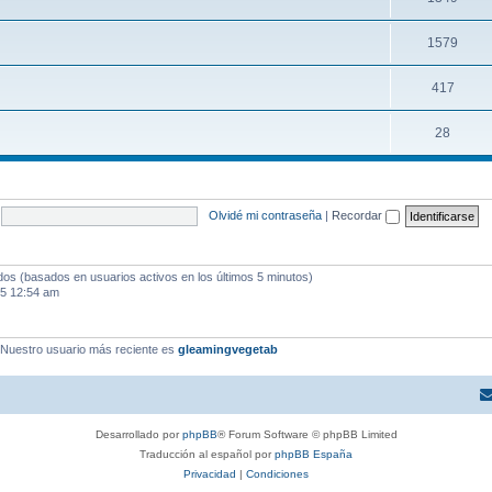
1579
417
28
Olvidé mi contraseña
|
Recordar
ados (basados en usuarios activos en los últimos 5 minutos)
25 12:54 am
 Nuestro usuario más reciente es
gleamingvegetab
Desarrollado por
phpBB
® Forum Software © phpBB Limited
Traducción al español por
phpBB España
Privacidad
|
Condiciones