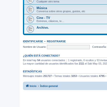
Cualquier otro tema
Música
Conversa sobre otros grupos, gustos, etc
Cine - TV
Estrenos, clásicos, tv....
Archivo.
IDENTIFICARSE
•
REGISTRARSE
Nombre de Usuario:
Contraseña:
¿QUIÉN ESTÁ CONECTADO?
En total hay
54
usuarios conectados :: 1 registrado, 0 ocultos y 53 invit
La mayor cantidad de usuarios identificados fue
2111
el Sab May 03, 20
ESTADÍSTICAS
Mensajes totales
251727
• Temas totales
3253
• Usuarios totales
4795
•
Inicio
Índice general