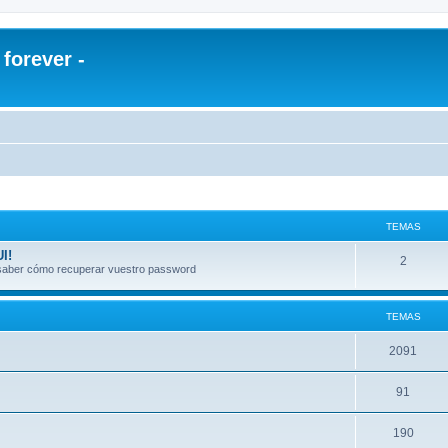
orever -
TEMAS
I!
2
a saber cómo recuperar vuestro password
TEMAS
2091
91
190