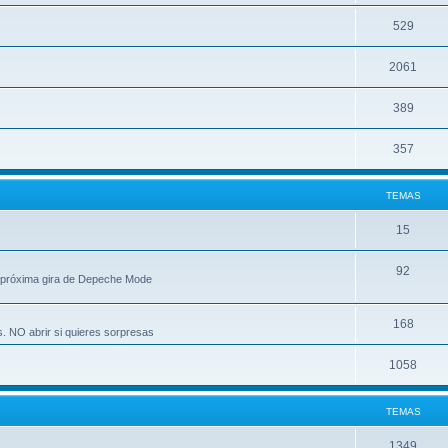
529
2061
389
357
TEMAS
15
92
 próxima gira de Depeche Mode
168
s. NO abrir si quieres sorpresas
1058
TEMAS
1349