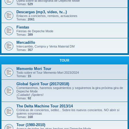
Opina sobre la discografía de Depeche Mode
Temas:
529
Descargas (mp3, video, tv...)
Enlaces a conciertos, remixes, actuaciones
Temas:
2061
Fiestas
Fiestas de Depeche Mode
Temas:
389
Mercadillo
Intercambio, Compra y Venta Material DM
Temas:
357
TOUR
Memento Mori Tour
Todo sobre el Tour Memento Mori 2023/2024
Temas:
15
Global Spirit Tour (2017/2018)
Comentaremos, haremos seguimientos y seguiremos la gira próxima gira de
Depeche Mode
¡Cuidado! ¡Spolers!
Temas:
92
The Delta Machine Tour 2013/14
Crónicas de conciertos, setlist... Sobre los nuevos conciertos. NO abrir si
quieres sorpresas
Temas:
168
Tour (1980-2010)
Acerca de todas las giras hechas por Depeche Mode.