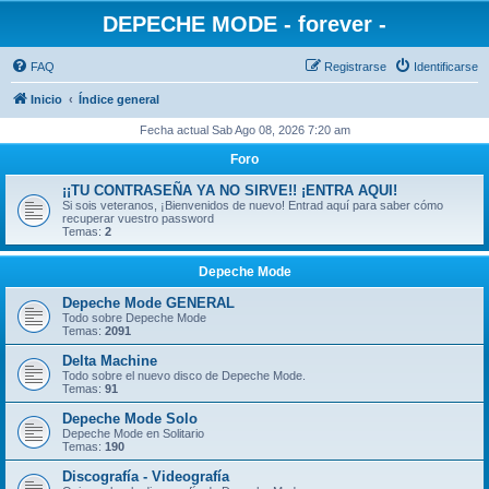
DEPECHE MODE - forever -
FAQ
Registrarse
Identificarse
Inicio
Índice general
Fecha actual Sab Ago 08, 2026 7:20 am
Foro
¡¡TU CONTRASEÑA YA NO SIRVE!! ¡ENTRA AQUI!
Si sois veteranos, ¡Bienvenidos de nuevo! Entrad aquí para saber cómo
recuperar vuestro password
Temas:
2
Depeche Mode
Depeche Mode GENERAL
Todo sobre Depeche Mode
Temas:
2091
Delta Machine
Todo sobre el nuevo disco de Depeche Mode.
Temas:
91
Depeche Mode Solo
Depeche Mode en Solitario
Temas:
190
Discografía - Videografía