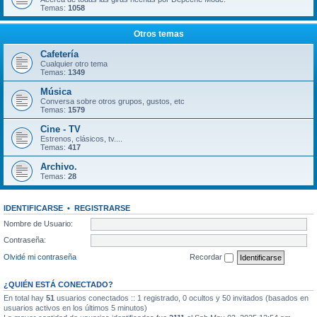
Temas:
1058
Otros temas
Cafetería
Cualquier otro tema
Temas:
1349
Música
Conversa sobre otros grupos, gustos, etc
Temas:
1579
Cine - TV
Estrenos, clásicos, tv....
Temas:
417
Archivo.
Temas:
28
IDENTIFICARSE
•
REGISTRARSE
Nombre de Usuario:
Contraseña:
Olvidé mi contraseña
Recordar
¿QUIÉN ESTÁ CONECTADO?
En total hay
51
usuarios conectados :: 1 registrado, 0 ocultos y 50 invitados (basados en
usuarios activos en los últimos 5 minutos)