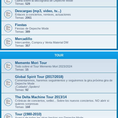
Opina sobre la discografía de Depeche Mode
Temas:
529
Descargas (mp3, video, tv...)
Enlaces a conciertos, remixes, actuaciones
Temas:
2061
Fiestas
Fiestas de Depeche Mode
Temas:
389
Mercadillo
Intercambio, Compra y Venta Material DM
Temas:
357
TOUR
Memento Mori Tour
Todo sobre el Tour Memento Mori 2023/2024
Temas:
15
Global Spirit Tour (2017/2018)
Comentaremos, haremos seguimientos y seguiremos la gira próxima gira de
Depeche Mode
¡Cuidado! ¡Spolers!
Temas:
92
The Delta Machine Tour 2013/14
Crónicas de conciertos, setlist... Sobre los nuevos conciertos. NO abrir si
quieres sorpresas
Temas:
168
Tour (1980-2010)
Acerca de todas las giras hechas por Depeche Mode.