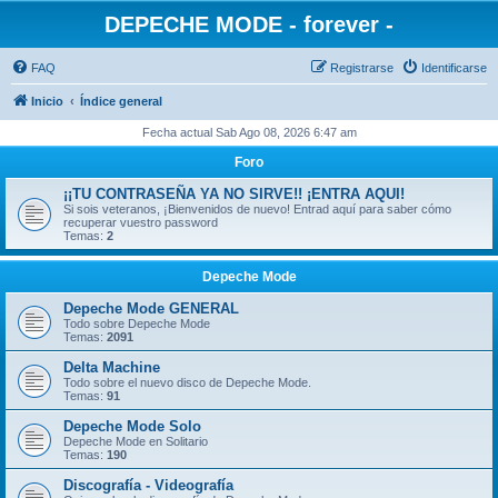
DEPECHE MODE - forever -
FAQ
Registrarse
Identificarse
Inicio
Índice general
Fecha actual Sab Ago 08, 2026 6:47 am
Foro
¡¡TU CONTRASEÑA YA NO SIRVE!! ¡ENTRA AQUI!
Si sois veteranos, ¡Bienvenidos de nuevo! Entrad aquí para saber cómo
recuperar vuestro password
Temas:
2
Depeche Mode
Depeche Mode GENERAL
Todo sobre Depeche Mode
Temas:
2091
Delta Machine
Todo sobre el nuevo disco de Depeche Mode.
Temas:
91
Depeche Mode Solo
Depeche Mode en Solitario
Temas:
190
Discografía - Videografía