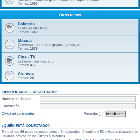
Temas:
1058
Otros temas
Cafetería
Cualquier otro tema
Temas:
1349
Música
Conversa sobre otros grupos, gustos, etc
Temas:
1579
Cine - TV
Estrenos, clásicos, tv....
Temas:
417
Archivo.
Temas:
28
IDENTIFICARSE
•
REGISTRARSE
Nombre de Usuario:
Contraseña:
Olvidé mi contraseña
Recordar
¿QUIÉN ESTÁ CONECTADO?
En total hay
56
usuarios conectados :: 3 registrados, 0 ocultos y 53 invitados (basados en
usuarios activos en los últimos 5 minutos)