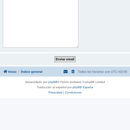
Inicio
Índice general
Todos los horarios son
UTC+02:00
Desarrollado por
phpBB
® Forum Software © phpBB Limited
Traducción al español por
phpBB España
Privacidad
|
Condiciones