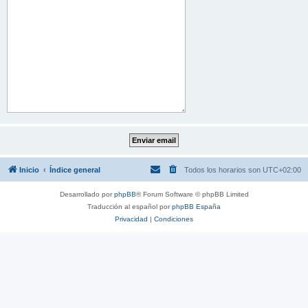
Inicio
Índice general
Todos los horarios son
UTC+02:00
Desarrollado por
phpBB
® Forum Software © phpBB Limited
Traducción al español por
phpBB España
Privacidad
|
Condiciones