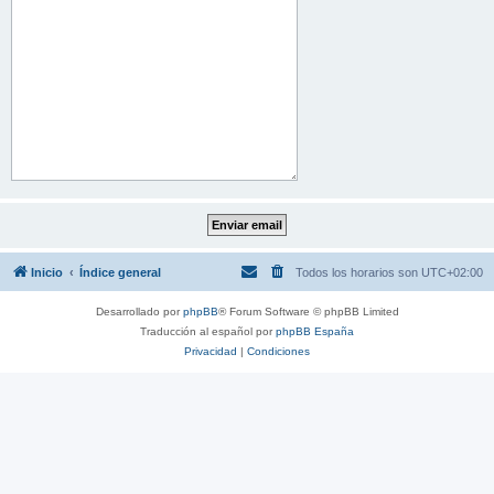
Inicio
Índice general
Todos los horarios son
UTC+02:00
Desarrollado por
phpBB
® Forum Software © phpBB Limited
Traducción al español por
phpBB España
Privacidad
|
Condiciones