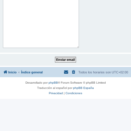
Inicio
Índice general
Todos los horarios son
UTC+02:00
Desarrollado por
phpBB
® Forum Software © phpBB Limited
Traducción al español por
phpBB España
Privacidad
|
Condiciones