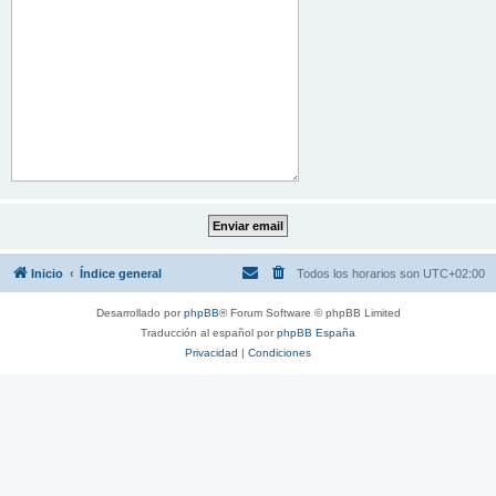
Inicio
Índice general
Todos los horarios son
UTC+02:00
Desarrollado por
phpBB
® Forum Software © phpBB Limited
Traducción al español por
phpBB España
Privacidad
|
Condiciones