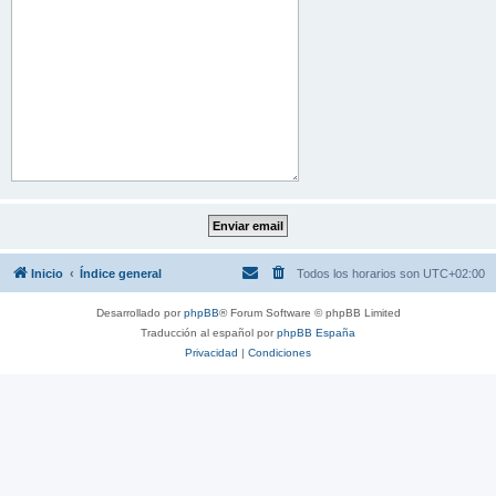
Inicio
Índice general
Todos los horarios son
UTC+02:00
Desarrollado por
phpBB
® Forum Software © phpBB Limited
Traducción al español por
phpBB España
Privacidad
|
Condiciones