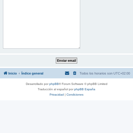
Inicio
Índice general
Todos los horarios son
UTC+02:00
Desarrollado por
phpBB
® Forum Software © phpBB Limited
Traducción al español por
phpBB España
Privacidad
|
Condiciones