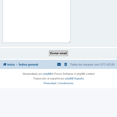
Inicio
Índice general
Todos los horarios son
UTC+02:00
Desarrollado por
phpBB
® Forum Software © phpBB Limited
Traducción al español por
phpBB España
Privacidad
|
Condiciones