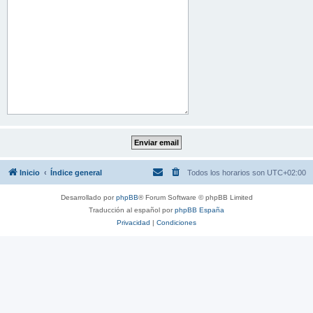
Inicio
Índice general
Todos los horarios son
UTC+02:00
Desarrollado por
phpBB
® Forum Software © phpBB Limited
Traducción al español por
phpBB España
Privacidad
|
Condiciones