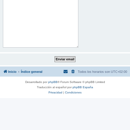
Inicio
Índice general
Todos los horarios son
UTC+02:00
Desarrollado por
phpBB
® Forum Software © phpBB Limited
Traducción al español por
phpBB España
Privacidad
|
Condiciones