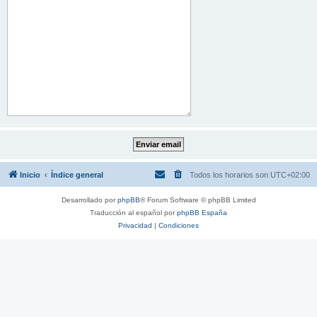
Inicio
Índice general
Todos los horarios son
UTC+02:00
Desarrollado por
phpBB
® Forum Software © phpBB Limited
Traducción al español por
phpBB España
Privacidad
|
Condiciones