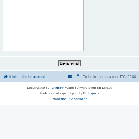
Inicio
Índice general
Todos los horarios son
UTC+02:00
Desarrollado por
phpBB
® Forum Software © phpBB Limited
Traducción al español por
phpBB España
Privacidad
|
Condiciones