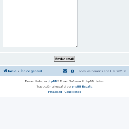
Inicio
Índice general
Todos los horarios son
UTC+02:00
Desarrollado por
phpBB
® Forum Software © phpBB Limited
Traducción al español por
phpBB España
Privacidad
|
Condiciones