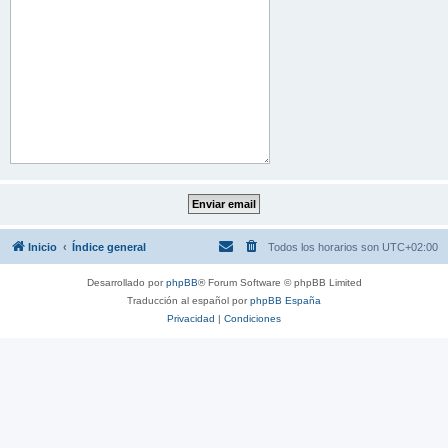
Inicio
Índice general
Todos los horarios son
UTC+02:00
Desarrollado por
phpBB
® Forum Software © phpBB Limited
Traducción al español por
phpBB España
Privacidad
|
Condiciones