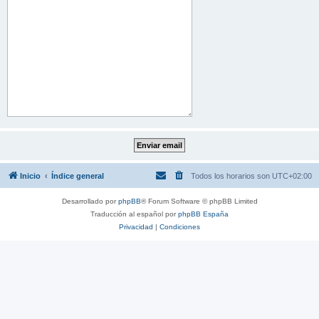
Inicio
Índice general
Todos los horarios son
UTC+02:00
Desarrollado por
phpBB
® Forum Software © phpBB Limited
Traducción al español por
phpBB España
Privacidad
|
Condiciones