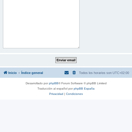
Inicio
Índice general
Todos los horarios son
UTC+02:00
Desarrollado por
phpBB
® Forum Software © phpBB Limited
Traducción al español por
phpBB España
Privacidad
|
Condiciones