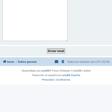
Inicio
Índice general
Todos los horarios son
UTC+02:00
Desarrollado por
phpBB
® Forum Software © phpBB Limited
Traducción al español por
phpBB España
Privacidad
|
Condiciones