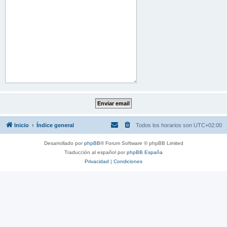
Inicio
Índice general
Todos los horarios son
UTC+02:00
Desarrollado por
phpBB
® Forum Software © phpBB Limited
Traducción al español por
phpBB España
Privacidad
|
Condiciones