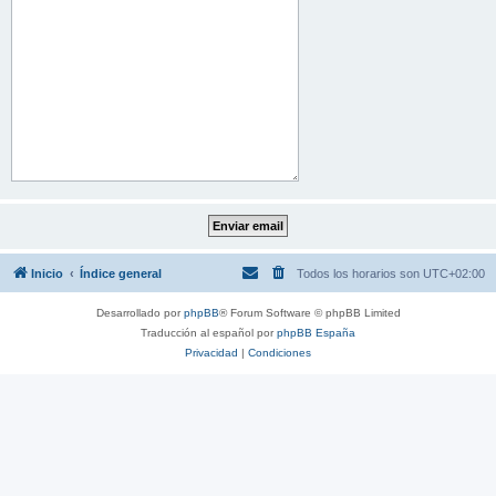
Inicio
Índice general
Todos los horarios son
UTC+02:00
Desarrollado por
phpBB
® Forum Software © phpBB Limited
Traducción al español por
phpBB España
Privacidad
|
Condiciones