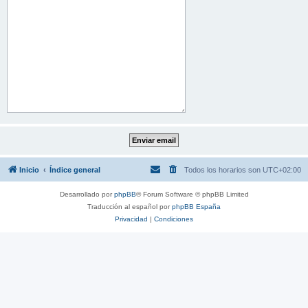
Inicio
Índice general
Todos los horarios son
UTC+02:00
Desarrollado por
phpBB
® Forum Software © phpBB Limited
Traducción al español por
phpBB España
Privacidad
|
Condiciones